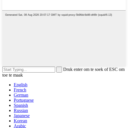
Druk enter om te soek of ESC om
toe te maak
English
French
German
Portuguese
Spanish
Russian
Japanese
Korean
Arabic