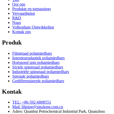
Oor ons
Produkte en toepassings
Vervaardiging
R&D
Nuus
Volhoubare Ontwikkeling
Kontak ons
Produk
Filmgraad poliamiedhars
Ingenieursplastiek poliamiedhars
Hoëspoed spin poliamiedhars
Siviele spingraad poliamiedhars
Industriële spingraad poliamiedhars
Spesiale poliamiedhars
Gedifferensieerde poliamiedhars
Kontak
TEL: +86-592-6808551
Mail: liliping@sinolong.com.cn
Adres: Quanhui Petrochemical Industrial Park, Quanzhou