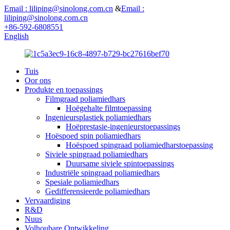
Email : liliping@sinolong.com.cn
&
Email :
liliping@sinolong.com.cn
+86-592-6808551
English
Tuis
Oor ons
Produkte en toepassings
Filmgraad poliamiedhars
Hoëgehalte filmtoepassing
Ingenieursplastiek poliamiedhars
Hoëprestasie-ingenieurstoepassings
Hoëspoed spin poliamiedhars
Hoëspoed spingraad poliamiedharstoepassing
Siviele spingraad poliamiedhars
Duursame siviele spintoepassings
Industriële spingraad poliamiedhars
Spesiale poliamiedhars
Gedifferensieerde poliamiedhars
Vervaardiging
R&D
Nuus
Volhoubare Ontwikkeling