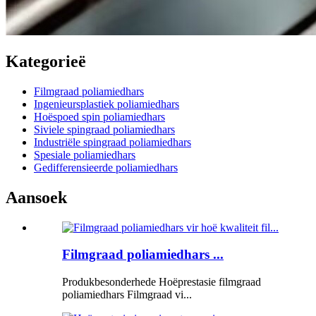
Kategorieë
Filmgraad poliamiedhars
Ingenieursplastiek poliamiedhars
Hoëspoed spin poliamiedhars
Siviele spingraad poliamiedhars
Industriële spingraad poliamiedhars
Spesiale poliamiedhars
Gedifferensieerde poliamiedhars
Aansoek
Filmgraad poliamiedhars ...
Produkbesonderhede Hoëprestasie filmgraad
poliamiedhars Filmgraad vi...