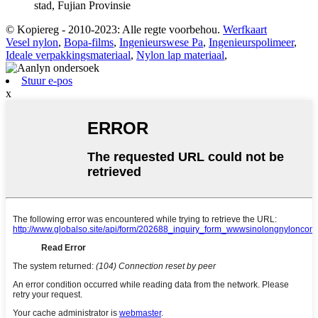
stad, Fujian Provinsie
© Kopiereg - 2010-2023: Alle regte voorbehou.
Werfkaart
Vesel nylon
,
Bopa-films
,
Ingenieurswese Pa
,
Ingenieurspolimeer
,
Ideale verpakkingsmateriaal
,
Nylon lap materiaal
,
Stuur e-pos
x