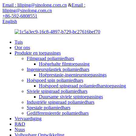
Email : liliping@sinolong.com.cn
&
Email :
liliping@sinolong.com.cn
+86-592-6808551
English
Tuis
Oor ons
Produkte en toepassings
Filmgraad poliamiedhars
Hoëgehalte filmtoepassing
Ingenieursplastiek poliamiedhars
Hoëprestasie-ingenieurstoepassings
Hoëspoed spin poliamiedhars
Hoëspoed spingraad poliamiedharstoepassing
Siviele spingraad poliamiedhars
Duursame siviele spintoepassings
Industriële spingraad poliamiedhars
Spesiale poliamiedhars
Gedifferensieerde poliamiedhars
Vervaardiging
R&D
Nuus
Volhoubare Ontwikkeling