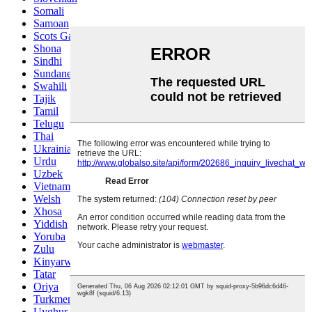
Somali
Samoan
Scots Gaelic
Shona
Sindhi
Sundanese
Swahili
Tajik
Tamil
Telugu
Thai
Ukrainian
Urdu
Uzbek
Vietnamese
Welsh
Xhosa
Yiddish
Yoruba
Zulu
Kinyarwanda
Tatar
Oriya
Turkmen
Uyghur