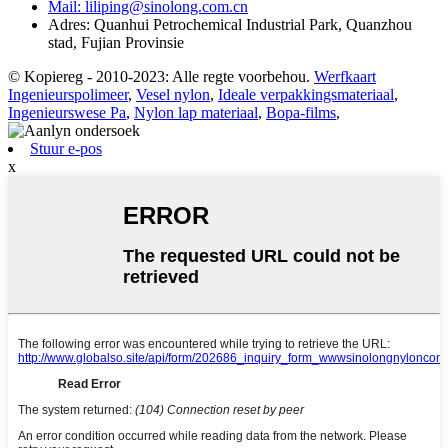
Mail: liliping@sinolong.com.cn
Adres: Quanhui Petrochemical Industrial Park, Quanzhou
stad, Fujian Provinsie
© Kopiereg - 2010-2023: Alle regte voorbehou.
Werfkaart
Ingenieurspolimeer
,
Vesel nylon
,
Ideale verpakkingsmateriaal
,
Ingenieurswese Pa
,
Nylon lap materiaal
,
Bopa-films
,
Stuur e-pos
x