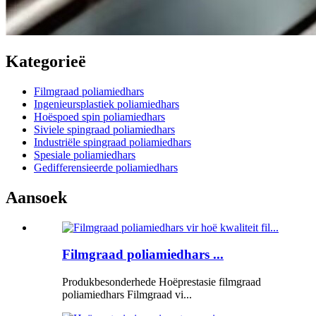
Kategorieë
Filmgraad poliamiedhars
Ingenieursplastiek poliamiedhars
Hoëspoed spin poliamiedhars
Siviele spingraad poliamiedhars
Industriële spingraad poliamiedhars
Spesiale poliamiedhars
Gedifferensieerde poliamiedhars
Aansoek
Filmgraad poliamiedhars ...
Produkbesonderhede Hoëprestasie filmgraad
poliamiedhars Filmgraad vi...