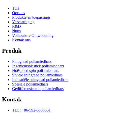
Tuis
Oor ons
Produkte en toepassings
Vervaardiging
R&D
Nuus
Volhoubare Ontwikkeling
Kontak ons
Produk
Filmgraad poliamiedhars
Ingenieursplastiek poliamiedhars
Hoëspoed spin poliamiedhars
Siviele spingraad poliamiedhars
Industriële spingraad poliamiedhars
Spesiale poliamiedhars
Gedifferensieerde poliamiedhars
Kontak
TEL: +86-592-6808551