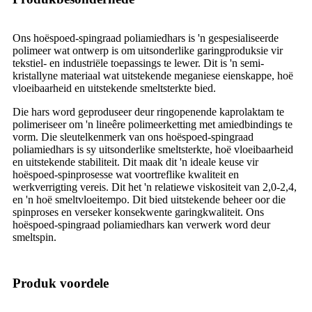
Ons hoëspoed-spingraad poliamiedhars is 'n gespesialiseerde
polimeer wat ontwerp is om uitsonderlike garingproduksie vir
tekstiel- en industriële toepassings te lewer. Dit is 'n semi-
kristallyne materiaal wat uitstekende meganiese eienskappe, hoë
vloeibaarheid en uitstekende smeltsterkte bied.
Die hars word geproduseer deur ringopenende kaprolaktam te
polimeriseer om 'n lineêre polimeerketting met amiedbindings te
vorm. Die sleutelkenmerk van ons hoëspoed-spingraad
poliamiedhars is sy uitsonderlike smeltsterkte, hoë vloeibaarheid
en uitstekende stabiliteit. Dit maak dit 'n ideale keuse vir
hoëspoed-spinprosesse wat voortreflike kwaliteit en
werkverrigting vereis. Dit het 'n relatiewe viskositeit van 2,0-2,4,
en 'n hoë smeltvloeitempo. Dit bied uitstekende beheer oor die
spinproses en verseker konsekwente garingkwaliteit. Ons
hoëspoed-spingraad poliamiedhars kan verwerk word deur
smeltspin.
Produk voordele