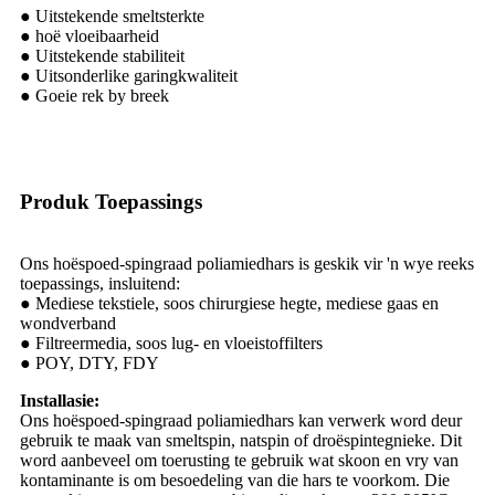
● Uitstekende smeltsterkte
● hoë vloeibaarheid
● Uitstekende stabiliteit
● Uitsonderlike garingkwaliteit
● Goeie rek by breek
Produk Toepassings
Ons hoëspoed-spingraad poliamiedhars is geskik vir 'n wye reeks
toepassings, insluitend:
● Mediese tekstiele, soos chirurgiese hegte, mediese gaas en
wondverband
● Filtreermedia, soos lug- en vloeistoffilters
● POY, DTY, FDY
Installasie:
Ons hoëspoed-spingraad poliamiedhars kan verwerk word deur
gebruik te maak van smeltspin, natspin of droëspintegnieke. Dit
word aanbeveel om toerusting te gebruik wat skoon en vry van
kontaminante is om besoedeling van die hars te voorkom. Die