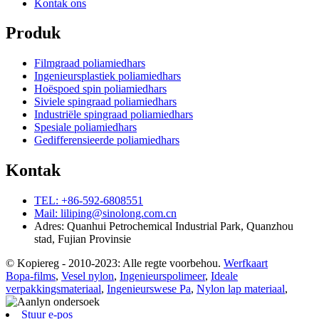
Kontak ons
Produk
Filmgraad poliamiedhars
Ingenieursplastiek poliamiedhars
Hoëspoed spin poliamiedhars
Siviele spingraad poliamiedhars
Industriële spingraad poliamiedhars
Spesiale poliamiedhars
Gedifferensieerde poliamiedhars
Kontak
TEL: +86-592-6808551
Mail: liliping@sinolong.com.cn
Adres: Quanhui Petrochemical Industrial Park, Quanzhou
stad, Fujian Provinsie
© Kopiereg - 2010-2023: Alle regte voorbehou.
Werfkaart
Bopa-films
,
Vesel nylon
,
Ingenieurspolimeer
,
Ideale
verpakkingsmateriaal
,
Ingenieurswese Pa
,
Nylon lap materiaal
,
Stuur e-pos