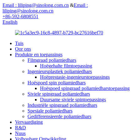
Email : liliping@sinolong.com.cn
&
Email :
liliping@sinolong.com.cn
+86-592-6808551
English
Tuis
Oor ons
Produkte en toepassings
Filmgraad poliamiedhars
Hoëgehalte filmtoepassing
Ingenieursplastiek poliamiedhars
Hoëprestasie-ingenieurstoepassings
Hoëspoed spin poliamiedhars
Hoëspoed spingraad poliamiedharstoepassing
Siviele spingraad poliamiedhars
Duursame siviele spintoepassings
Industriële spingraad poliamiedhars
Spesiale poliamiedhars
Gedifferensieerde poliamiedhars
Vervaardiging
R&D
Nuus
Volhoubare Ontwikkeling