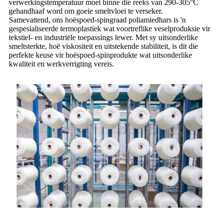
verwerkingstemperatuur moet binne die reeks van 290-305°C
gehandhaaf word om goeie smeltvloei te verseker.
Samevattend, ons hoëspoed-spingraad poliamiedhars is 'n
gespesialiseerde termoplastiek wat voortreflike veselproduksie vir
tekstiel- en industriële toepassings lewer. Met sy uitsonderlike
smeltsterkte, hoë viskositeit en uitstekende stabiliteit, is dit die
perfekte keuse vir hoëspoed-spinprodukte wat uitsonderlike
kwaliteit en werkverrigting vereis.