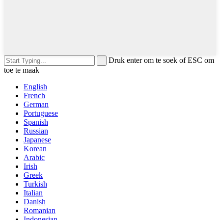
Druk enter om te soek of ESC om
toe te maak
English
French
German
Portuguese
Spanish
Russian
Japanese
Korean
Arabic
Irish
Greek
Turkish
Italian
Danish
Romanian
Indonesian