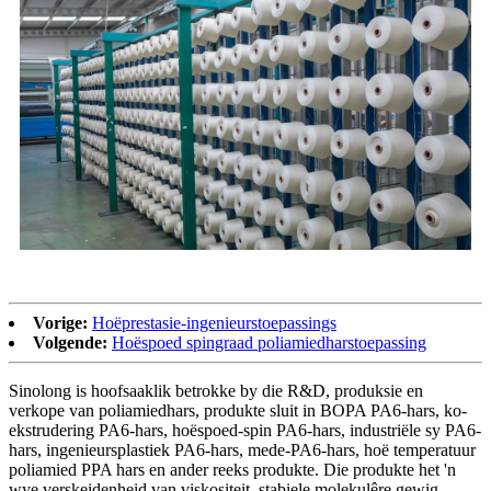
Vorige:
Hoëprestasie-ingenieurstoepassings
Volgende:
Hoëspoed spingraad poliamiedharstoepassing
Sinolong is hoofsaaklik betrokke by die R&D, produksie en
verkope van poliamiedhars, produkte sluit in BOPA PA6-hars, ko-
ekstrudering PA6-hars, hoëspoed-spin PA6-hars, industriële sy PA6-
hars, ingenieursplastiek PA6-hars, mede-PA6-hars, hoë temperatuur
poliamied PPA hars en ander reeks produkte. Die produkte het 'n
wye verskeidenheid van viskositeit, stabiele molekulêre gewig