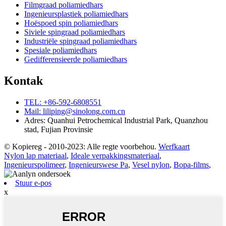
Filmgraad poliamiedhars
Ingenieursplastiek poliamiedhars
Hoëspoed spin poliamiedhars
Siviele spingraad poliamiedhars
Industriële spingraad poliamiedhars
Spesiale poliamiedhars
Gedifferensieerde poliamiedhars
Kontak
TEL: +86-592-6808551
Mail: liliping@sinolong.com.cn
Adres: Quanhui Petrochemical Industrial Park, Quanzhou
stad, Fujian Provinsie
© Kopiereg - 2010-2023: Alle regte voorbehou.
Werfkaart
Nylon lap materiaal
,
Ideale verpakkingsmateriaal
,
Ingenieurspolimeer
,
Ingenieurswese Pa
,
Vesel nylon
,
Bopa-films
,
Stuur e-pos
x