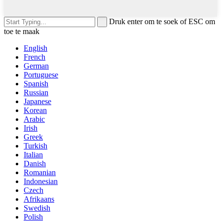
Druk enter om te soek of ESC om
toe te maak
English
French
German
Portuguese
Spanish
Russian
Japanese
Korean
Arabic
Irish
Greek
Turkish
Italian
Danish
Romanian
Indonesian
Czech
Afrikaans
Swedish
Polish