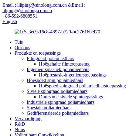
Email : liliping@sinolong.com.cn
&
Email :
liliping@sinolong.com.cn
+86-592-6808551
English
Tuis
Oor ons
Produkte en toepassings
Filmgraad poliamiedhars
Hoëgehalte filmtoepassing
Ingenieursplastiek poliamiedhars
Hoëprestasie-ingenieurstoepassings
Hoëspoed spin poliamiedhars
Hoëspoed spingraad poliamiedharstoepassing
Siviele spingraad poliamiedhars
Duursame siviele spintoepassings
Industriële spingraad poliamiedhars
Spesiale poliamiedhars
Gedifferensieerde poliamiedhars
Vervaardiging
R&D
Nuus
Volhoubare Ontwikkeling