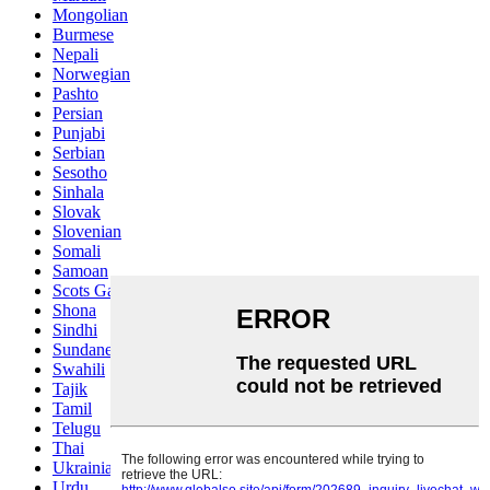
Mongolian
Burmese
Nepali
Norwegian
Pashto
Persian
Punjabi
Serbian
Sesotho
Sinhala
Slovak
Slovenian
Somali
Samoan
Scots Gaelic
Shona
Sindhi
Sundanese
Swahili
Tajik
Tamil
Telugu
Thai
Ukrainian
Urdu