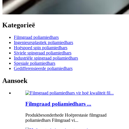
Kategorieë
Filmgraad poliamiedhars
Ingenieursplastiek poliamiedhars
Hoëspoed spin poliamiedhars
Siviele spingraad poliamiedhars
Industriële spingraad poliamiedhars
Spesiale poliamiedhars
Gedifferensieerde poliamiedhars
Aansoek
Filmgraad poliamiedhars ...
Produkbesonderhede Hoëprestasie filmgraad
poliamiedhars Filmgraad vi...