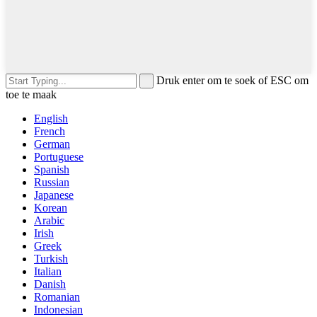
Druk enter om te soek of ESC om
toe te maak
English
French
German
Portuguese
Spanish
Russian
Japanese
Korean
Arabic
Irish
Greek
Turkish
Italian
Danish
Romanian
Indonesian