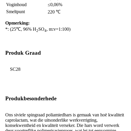
Voginhoud
≤0,06%
Smeltpunt
220 ℃
Opmerking:
*: (25℃, 96% H
SO
, m:v=1:100)
2
4
Produk Graad
SC28
Produkbesonderhede
Ons siviele spingraad poliamiedhars is gemaak van hoë kwaliteit
caprolactam, wat die uitsonderlike werkverrigting,
konsekwentheid en kwaliteit verseker. Die hars word verwerk
deur voortreflike polimerisasieproses, wat lei tot eenvormige