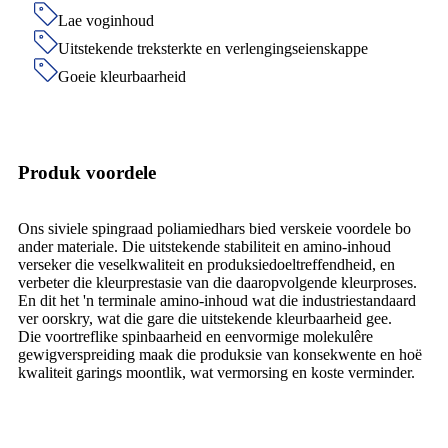
Lae voginhoud
Uitstekende treksterkte en verlengingseienskappe
Goeie kleurbaarheid
Produk voordele
Ons siviele spingraad poliamiedhars bied verskeie voordele bo
ander materiale. Die uitstekende stabiliteit en amino-inhoud
verseker die veselkwaliteit en produksiedoeltreffendheid, en
verbeter die kleurprestasie van die daaropvolgende kleurproses.
En dit het 'n terminale amino-inhoud wat die industriestandaard
ver oorskry, wat die gare die uitstekende kleurbaarheid gee.
Die voortreflike spinbaarheid en eenvormige molekulêre
gewigverspreiding maak die produksie van konsekwente en hoë
kwaliteit garings moontlik, wat vermorsing en koste verminder.