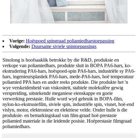
Vorige:
Hoëspoed spingraad poliamiedharstoepassing
Volgende:
Duursame siviele spintoepassings
Sinolong is hoofsaaklik betrokke by die R&D, produksie en
verkope van poliamiedhars, produkte sluit in BOPA PA6-hars, ko-
ekstrudering PA6-hars, hoëspoed-spin PA6-hars, industriële sy PA6-
hars, ingenieursplastiek PA6-hars, mede-PA6-hars, hoë temperatuur
poliamied PPA hars en ander reeks produkte. Die produkte het 'n
wye verskeidenheid van viskositeit, stabiele molekulêre gewig
verspreiding, uitstekende meganiese eienskappe en goeie
verwerking prestasie. Hulle word wyd gebruik in BOPA-film,
nylon-ko-ekstrusiefilm, siviele spin, industriële spin, visnet, hoë-end
vislyn, motor, elektroniese en elektriese velde. Onder hulle is die
produksie- en bemarkingskaal van film-graad hoë-prestasie
poliamied materiale in die leidende posisie. Hoëprestasie filmgraad
poliamiedhars.