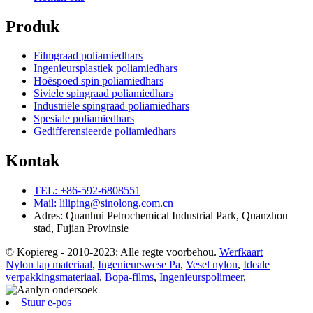
Produk
Filmgraad poliamiedhars
Ingenieursplastiek poliamiedhars
Hoëspoed spin poliamiedhars
Siviele spingraad poliamiedhars
Industriële spingraad poliamiedhars
Spesiale poliamiedhars
Gedifferensieerde poliamiedhars
Kontak
TEL: +86-592-6808551
Mail: liliping@sinolong.com.cn
Adres: Quanhui Petrochemical Industrial Park, Quanzhou
stad, Fujian Provinsie
© Kopiereg - 2010-2023: Alle regte voorbehou.
Werfkaart
Nylon lap materiaal
,
Ingenieurswese Pa
,
Vesel nylon
,
Ideale
verpakkingsmateriaal
,
Bopa-films
,
Ingenieurspolimeer
,
Stuur e-pos