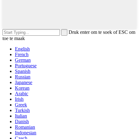
Druk enter om te soek of ESC om
toe te maak
English
French
German
Portuguese
Spanish
Russian
Japanese
Korean
Arabic
Irish
Greek
Turkish
Italian
Danish
Romanian
Indonesian
Czech