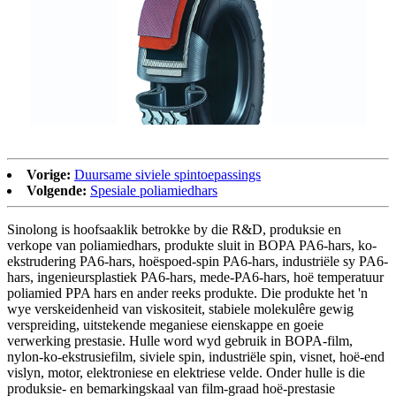
Vorige:
Duursame siviele spintoepassings
Volgende:
Spesiale poliamiedhars
Sinolong is hoofsaaklik betrokke by die R&D, produksie en
verkope van poliamiedhars, produkte sluit in BOPA PA6-hars, ko-
ekstrudering PA6-hars, hoëspoed-spin PA6-hars, industriële sy PA6-
hars, ingenieursplastiek PA6-hars, mede-PA6-hars, hoë temperatuur
poliamied PPA hars en ander reeks produkte. Die produkte het 'n
wye verskeidenheid van viskositeit, stabiele molekulêre gewig
verspreiding, uitstekende meganiese eienskappe en goeie
verwerking prestasie. Hulle word wyd gebruik in BOPA-film,
nylon-ko-ekstrusiefilm, siviele spin, industriële spin, visnet, hoë-end
vislyn, motor, elektroniese en elektriese velde. Onder hulle is die
produksie- en bemarkingskaal van film-graad hoë-prestasie