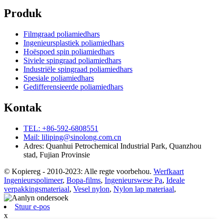
Produk
Filmgraad poliamiedhars
Ingenieursplastiek poliamiedhars
Hoëspoed spin poliamiedhars
Siviele spingraad poliamiedhars
Industriële spingraad poliamiedhars
Spesiale poliamiedhars
Gedifferensieerde poliamiedhars
Kontak
TEL: +86-592-6808551
Mail: liliping@sinolong.com.cn
Adres: Quanhui Petrochemical Industrial Park, Quanzhou
stad, Fujian Provinsie
© Kopiereg - 2010-2023: Alle regte voorbehou.
Werfkaart
Ingenieurspolimeer
,
Bopa-films
,
Ingenieurswese Pa
,
Ideale
verpakkingsmateriaal
,
Vesel nylon
,
Nylon lap materiaal
,
Stuur e-pos
x