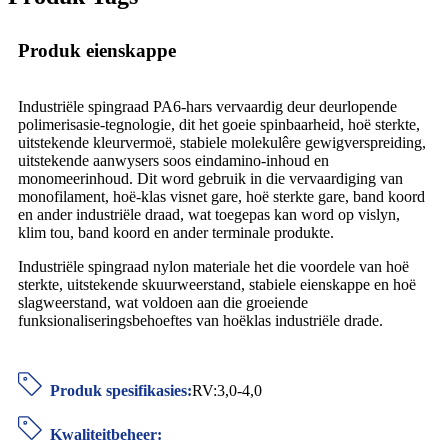
Produk eienskappe
Industriële spingraad PA6-hars vervaardig deur deurlopende
polimerisasie-tegnologie, dit het goeie spinbaarheid, hoë sterkte,
uitstekende kleurvermoë, stabiele molekulêre gewigverspreiding,
uitstekende aanwysers soos eindamino-inhoud en
monomeerinhoud. Dit word gebruik in die vervaardiging van
monofilament, hoë-klas visnet gare, hoë sterkte gare, band koord
en ander industriële draad, wat toegepas kan word op vislyn,
klim tou, band koord en ander terminale produkte.
Industriële spingraad nylon materiale het die voordele van hoë
sterkte, uitstekende skuurweerstand, stabiele eienskappe en hoë
slagweerstand, wat voldoen aan die groeiende
funksionaliseringsbehoeftes van hoëklas industriële drade.
Produk spesifikasies:
RV:3,0-4,0
Kwaliteitbeheer: