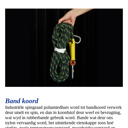
Band koord
Industriële spingraad poliamiedhars word tot bandkoord verwerk
deur smelt en spin, en dan in koordstof deur weef en bevrugting,
wat wyd in rubberbande gebruik word. Bande wat deur ons
nylon vervaardig word, het uitstekende eienskappe soos hoë
sterkte, goeie temperatuurweerstand, moegheidsweerstand en