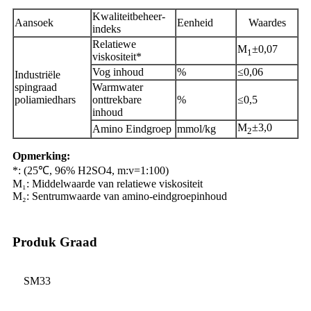
Kwaliteitbeheer-
Aansoek
Eenheid
Waardes
indeks
Relatiewe
M
±0,07
1
viskositeit*
Vog inhoud
%
≤0,06
Industriële
spingraad
Warmwater
poliamiedhars
onttrekbare
%
≤0,5
inhoud
M
±3,0
Amino Eindgroep
mmol/kg
2
Opmerking:
*: (25℃, 96% H2SO4, m:v=1:100)
M₁: Middelwaarde van relatiewe viskositeit
M₂: Sentrumwaarde van amino-eindgroepinhoud
Produk Graad
SM33