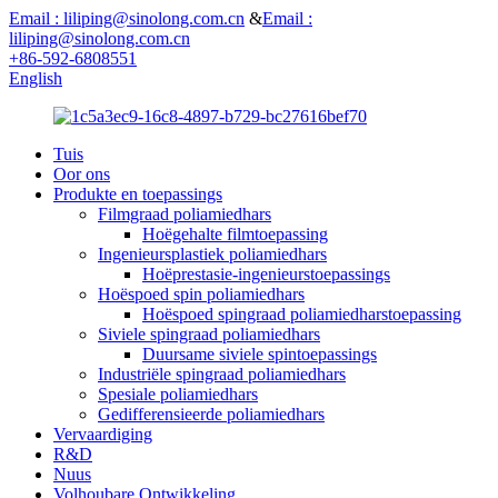
Email : liliping@sinolong.com.cn
&
Email :
liliping@sinolong.com.cn
+86-592-6808551
English
Tuis
Oor ons
Produkte en toepassings
Filmgraad poliamiedhars
Hoëgehalte filmtoepassing
Ingenieursplastiek poliamiedhars
Hoëprestasie-ingenieurstoepassings
Hoëspoed spin poliamiedhars
Hoëspoed spingraad poliamiedharstoepassing
Siviele spingraad poliamiedhars
Duursame siviele spintoepassings
Industriële spingraad poliamiedhars
Spesiale poliamiedhars
Gedifferensieerde poliamiedhars
Vervaardiging
R&D
Nuus
Volhoubare Ontwikkeling